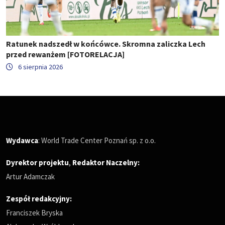
Ratunek nadszedł w końcówce. Skromna zaliczka Lech
przed rewanżem [FOTORELACJA]
6 sierpnia 2026
Wydawca
: World Trade Center Poznań sp. z o.o.
Dyrektor projektu
,
Redaktor Naczelny
:
Artur Adamczak
Zespół redakcyjny:
Franciszek Bryska