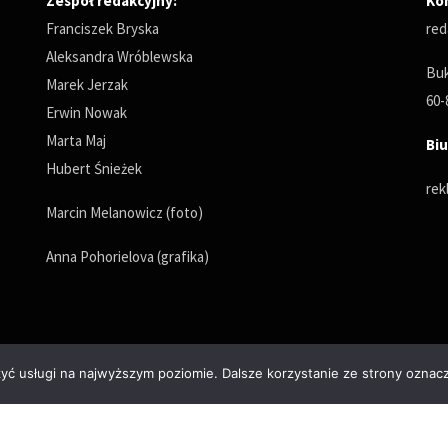
Zespół redakcyjny:
Ko
Franciszek Bryska
red
Aleksandra Wróblewska
Buk
Marek Jerzak
60-
Erwin Nowak
Marta Maj
Biu
Hubert Śnieżek
rek
Marcin Melanowicz (foto)
Anna Pohorielova (grafika)
zyć usługi na najwyższym poziomie. Dalsze korzystanie ze strony oznacz
Polityka prywatności