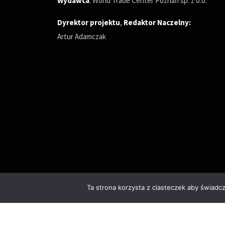
Wydawca
: World Trade Center Poznań sp. z o.o.
Dyrektor projektu
,
Redaktor Naczelny
:
Artur Adamczak
Ta strona korzysta z ciasteczek aby świadc