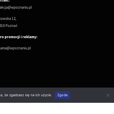
ntakt:
akcja@wpoznaniu.pl
owska 12,
810 Poznań
ro promocji i reklamy:
lama@wpoznaniu.pl
a, że zgadzasz się na ich użycie.
Zgoda