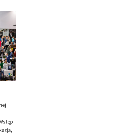
a
nej
 Wstęp
kazja,