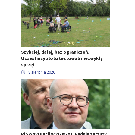
Szybciej, dalej, bez ograniczeń.
Uczestnicy zlotu testowali niezwykły
sprzęt
8 sierpnia 2026
PiS o sytuacji w WZM-ot. Padają zarzuty