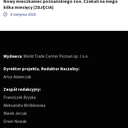
Nowy mieszkaniec poznańskiego zoo. Czekali na niego
kilka miesięcy [ZDJĘCIA]
6 sierpnia 2026
Wydawca
: World Trade Center Poznań sp. z o.o.
Dyrektor projektu
,
Redaktor Naczelny
:
Artur Adamczak
Zespół redakcyjny:
Franciszek Bryska
Aleksandra Wróblewska
Marek Jerzak
Erwin Nowak