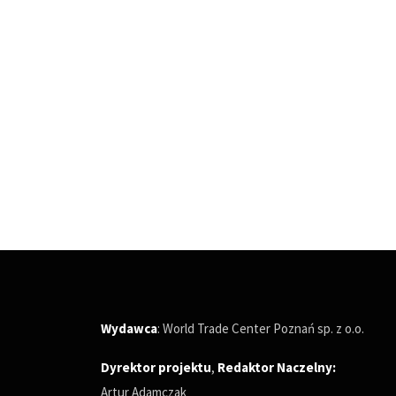
Wydawca
: World Trade Center Poznań sp. z o.o.
Dyrektor projektu
,
Redaktor Naczelny
:
Artur Adamczak