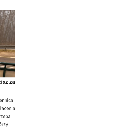
isz za
Mennica
łacenia
rzeba
órzy