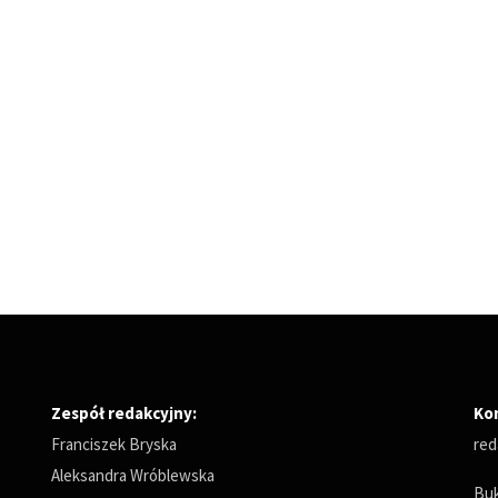
Zespół redakcyjny:
Ko
Franciszek Bryska
red
Aleksandra Wróblewska
Buk