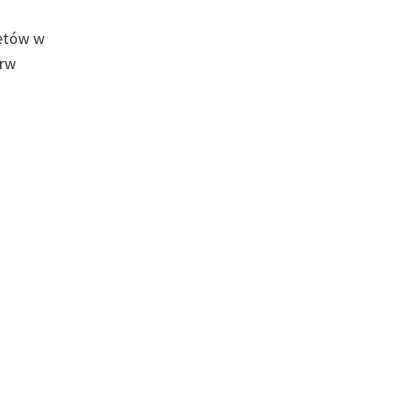
letów w
erw