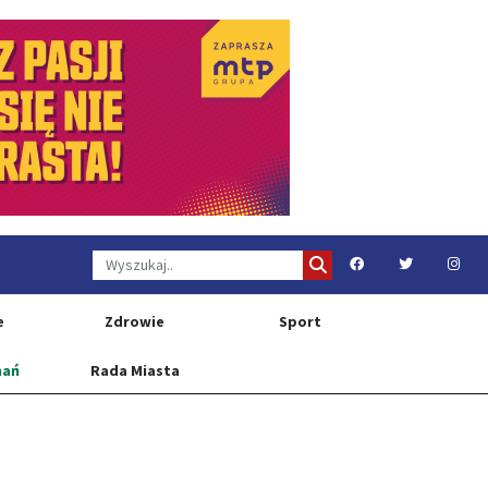
e
Zdrowie
Sport
nań
Rada Miasta