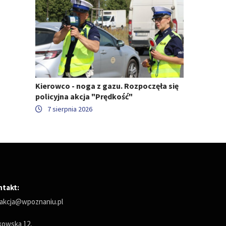
Kierowco - noga z gazu. Rozpoczęła się
policyjna akcja "Prędkość"
7 sierpnia 2026
ntakt:
akcja@wpoznaniu.pl
owska 12,