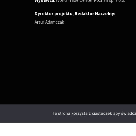
Wydawca
: World Trade Center Poznań sp. z o.o.
Dyrektor projektu
,
Redaktor Naczelny
:
Artur Adamczak
Ta strona korzysta z ciasteczek aby świadc