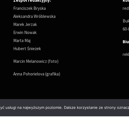
Zespół redakcyjny:
Ko
Franciszek Bryska
red
Aleksandra Wróblewska
Buk
Marek Jerzak
60-
Erwin Nowak
Marta Maj
Biu
Hubert Śnieżek
rek
Marcin Melanowicz (foto)
Anna Pohorielova (grafika)
zyć usługi na najwyższym poziomie. Dalsze korzystanie ze strony oznacz
Polityka prywatności