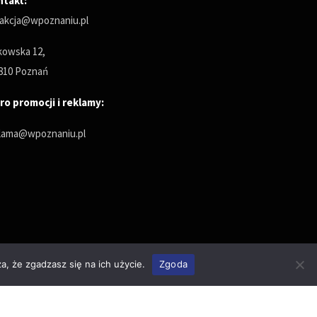
ntakt:
akcja@wpoznaniu.pl
owska 12,
810 Poznań
ro promocji i reklamy:
lama@wpoznaniu.pl
a, że zgadzasz się na ich użycie.
Zgoda