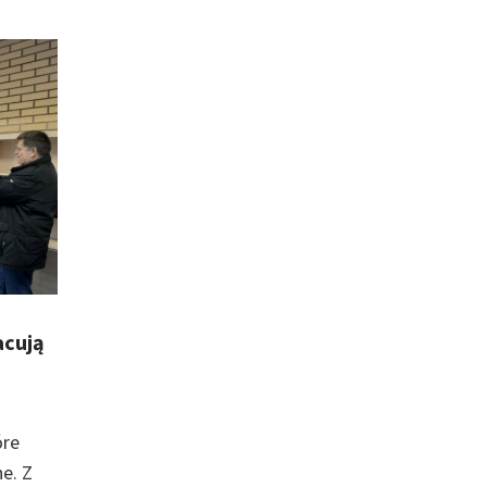
acują
óre
e. Z