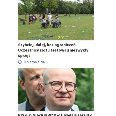
Szybciej, dalej, bez ograniczeń.
Uczestnicy zlotu testowali niezwykły
sprzęt
8 sierpnia 2026
PiS o sytuacji w WZM-ot. Padają zarzuty