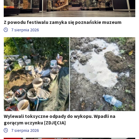
Z powodu festiwalu zamyka się poznańskie muzeum
7 sierpnia 2026
Wylewali toksyczne odpady do wykopu. Wpadli na
gorącym uczynku [ZDJĘCIA]
7 sierpnia 2026