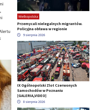
mi
,
Wielkopolska
mi
Przemycali nielegalnych migrantów.
Policyjna obława w regionie
Alertu
9 sierpnia 2026
k
IX Ogólnopolski Zlot Czerwonych
Samochodów w Poznaniu
[GALERIA,VIDEO]
8 sierpnia 2026