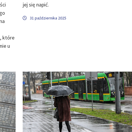
ści
jej się napić.
ego
31 października 2025
 na
, które
nie u