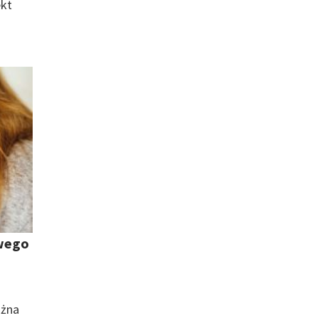
ekt
owego
ożna