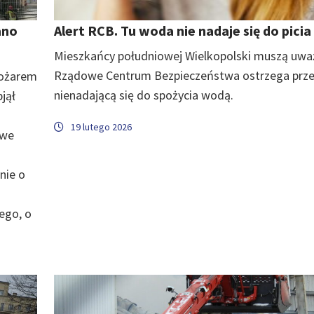
ano
Alert RCB. Tu woda nie nadaje się do picia
Mieszkańcy południowej Wielkopolski muszą uwa
Rządowe Centrum Bezpieczeństwa ostrzega prz
pożarem
nienadającą się do spożycia wodą.
jął
19 lutego 2026
owe
nie o
ego, o