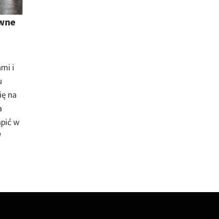
ewne
mi i
u
ię na
a
pić w
W