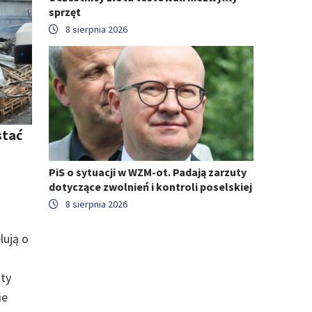
sprzęt
8 sierpnia 2026
stać
PiS o sytuacji w WZM-ot. Padają zarzuty
dotyczące zwolnień i kontroli poselskiej
8 sierpnia 2026
ują o
ty
ie