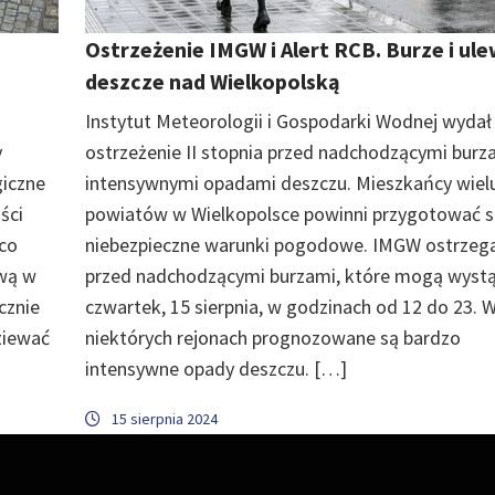
Ostrzeżenie IMGW i Alert RCB. Burze i ul
deszcze nad Wielkopolską
Instytut Meteorologii i Gospodarki Wodnej wydał
y
ostrzeżenie II stopnia przed nadchodzącymi burza
giczne
intensywnymi opadami deszczu. Mieszkańcy wiel
ści
powiatów w Wielkopolsce powinni przygotować s
ąco
niebezpieczne warunki pogodowe. IMGW ostrzeg
ową w
przed nadchodzącymi burzami, które mogą wystą
cznie
czwartek, 15 sierpnia, w godzinach od 12 do 23. 
ziewać
niektórych rejonach prognozowane są bardzo
intensywne opady deszczu. […]
15 sierpnia 2024