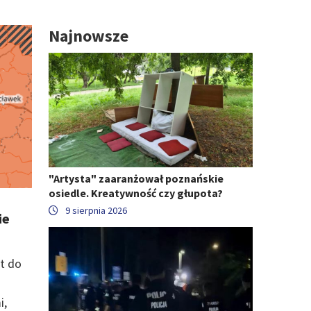
Najnowsze
"Artysta" zaaranżował poznańskie
osiedle. Kreatywność czy głupota?
9 sierpnia 2026
ie
t do
i,