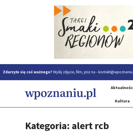
Zdarzyło się coś ważnego?
Wyślij zdjęcie, film, pisz na -
kontakt@wpoznaniu.
Aktualnośc
Kultura
Kategoria: alert rcb