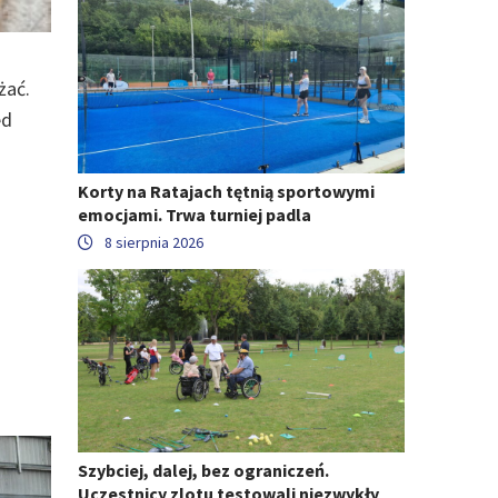
żać.
ed
Korty na Ratajach tętnią sportowymi
emocjami. Trwa turniej padla
8 sierpnia 2026
Szybciej, dalej, bez ograniczeń.
Uczestnicy zlotu testowali niezwykły