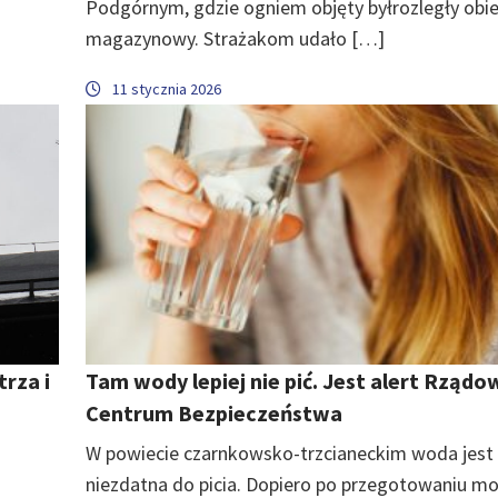
Podgórnym, gdzie ogniem objęty byłrozległy obi
magazynowy. Strażakom udało […]
11 stycznia 2026
trza i
Tam wody lepiej nie pić. Jest alert Rząd
Centrum Bezpieczeństwa
W powiecie czarnkowsko-trzcianeckim woda jest
niezdatna do picia. Dopiero po przegotowaniu m