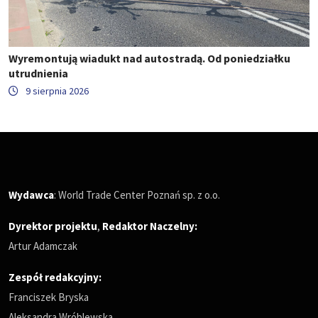
Wyremontują wiadukt nad autostradą. Od poniedziałku
utrudnienia
9 sierpnia 2026
Wydawca
: World Trade Center Poznań sp. z o.o.
Dyrektor projektu
,
Redaktor Naczelny
:
Artur Adamczak
Zespół redakcyjny:
Franciszek Bryska
Aleksandra Wróblewska