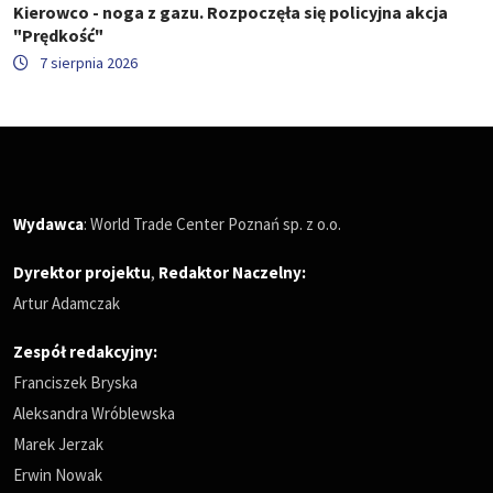
Kierowco - noga z gazu. Rozpoczęła się policyjna akcja
"Prędkość"
7 sierpnia 2026
Wydawca
: World Trade Center Poznań sp. z o.o.
Dyrektor projektu
,
Redaktor Naczelny
:
Artur Adamczak
Zespół redakcyjny:
Franciszek Bryska
Aleksandra Wróblewska
Marek Jerzak
Erwin Nowak