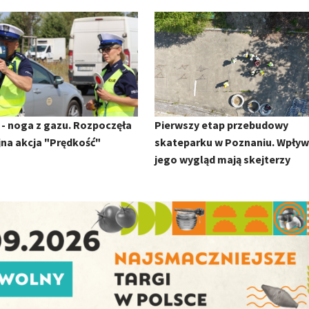
- noga z gazu. Rozpoczęła
Pierwszy etap przebudowy
yjna akcja "Prędkość"
skateparku w Poznaniu. Wpływ
jego wygląd mają skejterzy