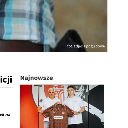
fot. zdjęcie poglądowe
cji
Najnowsze
ek na