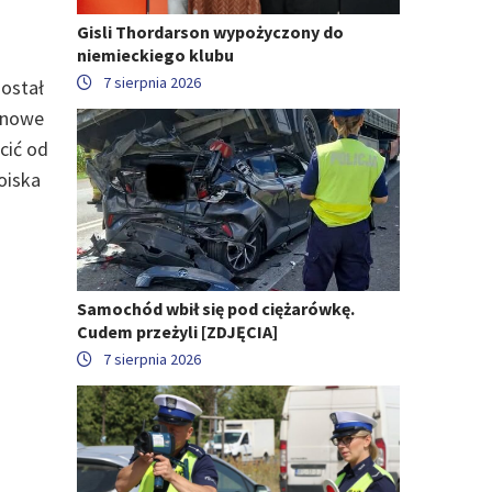
Gisli Thordarson wypożyczony do
niemieckiego klubu
7 sierpnia 2026
został
ionowe
cić od
oiska
Samochód wbił się pod ciężarówkę.
Cudem przeżyli [ZDJĘCIA]
7 sierpnia 2026