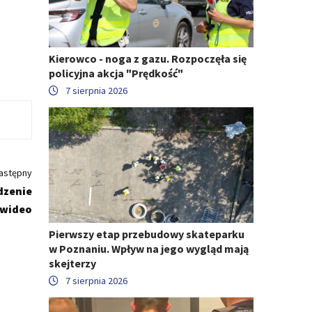
Kierowco - noga z gazu. Rozpoczęła się
policyjna akcja "Prędkość"
7 sierpnia 2026
astępny
dzenie
 wideo
Pierwszy etap przebudowy skateparku
w Poznaniu. Wpływ na jego wygląd mają
skejterzy
7 sierpnia 2026