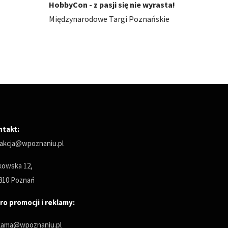
rasta!
Smaki Regionów 2026
Carava
ńskie
Międzynarodowe Targi Poznańskie
Między
ntakt:
akcja@wpoznaniu.pl
owska 12,
810 Poznań
ro promocji i reklamy:
lama@wpoznaniu.pl