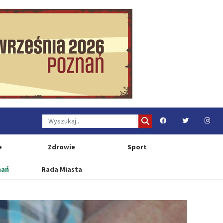
e
Zdrowie
Sport
nań
Rada Miasta