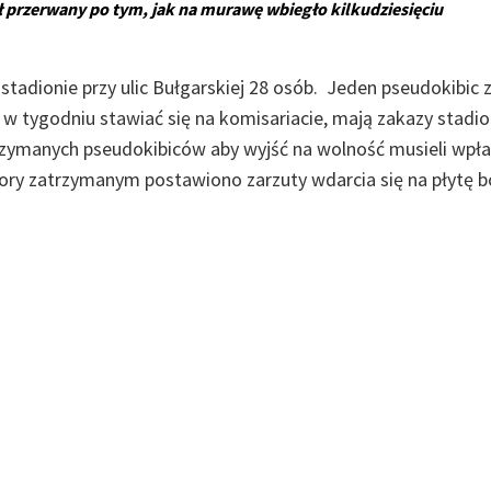
 przerwany po tym, jak na murawę wbiegło kilkudziesięciu
 stadionie przy ulic Bułgarskiej 28 osób. Jeden pseudokibic 
y w tygodniu stawiać się na komisariacie, mają zakazy stad
trzymanych pseudokibiców aby wyjść na wolność musieli wpła
 pory zatrzymanym postawiono zarzuty wdarcia się na płytę b