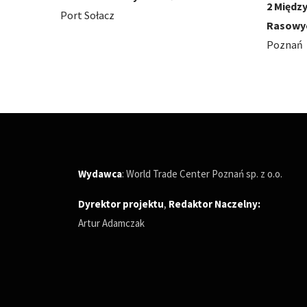
2 Międzynarodowe Wystawy Psów
Ivest C
Rasowych
Poznań
Poznań
Wydawca
: World Trade Center Poznań sp. z o.o.
Dyrektor projektu
,
Redaktor Naczelny
:
Artur Adamczak