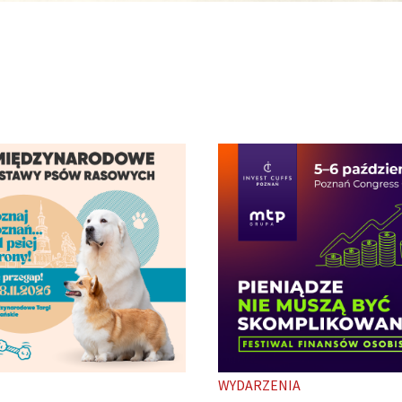
ENIA
TARGI