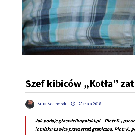
Szef kibiców „Kotła” zat
Artur Adamczak
28 maja 2018
Jak podaje gloswielkopolski.pl
–
Piotr K., pseu
lotnisku Ławica przez straż graniczną. Piotr K. 