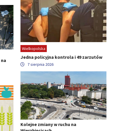
Wielkopolska
Jedna policyjna kontrola i 49 zarzutów
 na
7 sierpnia 2026
Kolejne zmiany w ruchu na
Wierzbięcicach