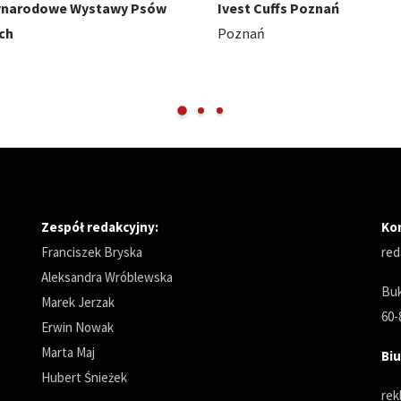
uffs Poznań
HobbyCon - z pasji się nie wy
Międzynarodowe Targi Pozna
Zespół redakcyjny:
Ko
Franciszek Bryska
red
Aleksandra Wróblewska
Buk
Marek Jerzak
60-
Erwin Nowak
Marta Maj
Biu
Hubert Śnieżek
rek