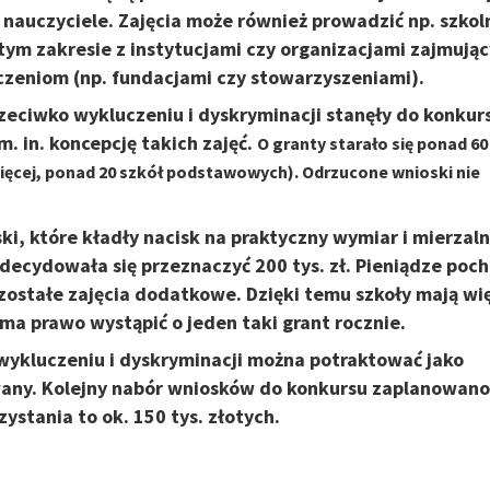
nauczyciele. Zajęcia może również prowadzić np. szkol
ym zakresie z instytucjami czy organizacjami zajmują
czeniom (np. fundacjami czy stowarzyszeniami).
rzeciwko wykluczeniu i dyskryminacji stanęły do konkur
. in. koncepcję takich zajęć.
O granty starało się ponad 60
ięcej, ponad 20 szkół podstawowych). Odrzucone wnioski nie
ki, które kładły nacisk na praktyczny wymiar i mierzal
zdecydowała się przeznaczyć 200 tys. zł. Pieniądze poc
 pozostałe zajęcia dodatkowe. Dzięki temu szkoły mają wi
 ma prawo wystąpić o jeden taki grant rocznie.
 wykluczeniu i dyskryminacji można potraktować jako
wany. Kolejny nabór wniosków do konkursu zaplanowano
ystania to ok. 150 tys. złotych.