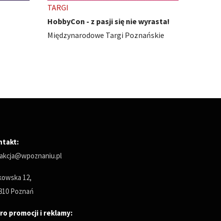
TARGI
TARGI
rasta!
Smaki Regionów 2026
Carava
ńskie
Międzynarodowe Targi Poznańskie
Między
ntakt:
akcja@wpoznaniu.pl
owska 12,
810 Poznań
ro promocji i reklamy: