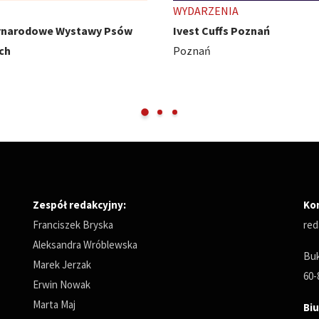
ENIA
TARGI
uffs Poznań
HobbyCon - z pasji się nie wy
Międzynarodowe Targi Pozna
Zespół redakcyjny:
Ko
Franciszek Bryska
red
Aleksandra Wróblewska
Buk
Marek Jerzak
60-
Erwin Nowak
Marta Maj
Biu