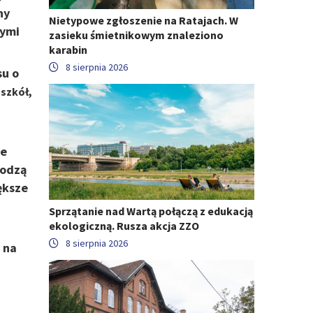
ny
Nietypowe zgłoszenie na Ratajach. W
cymi
zasieku śmietnikowym znaleziono
karabin
8 sierpnia 2026
su o
 szkół,
ne
hodzą
ększe
Sprzątanie nad Wartą połączą z edukacją
ekologiczną. Rusza akcja ZZO
8 sierpnia 2026
 na