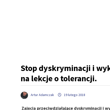
Stop dyskryminacji i wy
na lekcje o tolerancji.
Artur Adamczak
19 lutego 2018
Zajęcia przeciwdziałające dyskryminacji i 