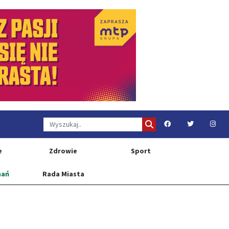
e
Zdrowie
Sport
nań
Rada Miasta