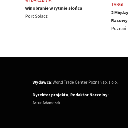
TARGI
WYDARZ
2 Międzynarodowe Wystawy Psów
Ivest C
Rasowych
Poznań
Poznań
Wydawca
: World Trade Center Poznań sp. z o.o.
Dyrektor projektu
,
Redaktor Naczelny
:
Artur Adamczak