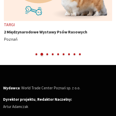
TARGI
2 Międzynarodowe Wystawy Psów Rasowych
Poznań
Wydawca
: World Trade Center Poznań sp. z o.o.
Dyrektor projektu
,
Redaktor Naczelny
:
Artur Adamczak