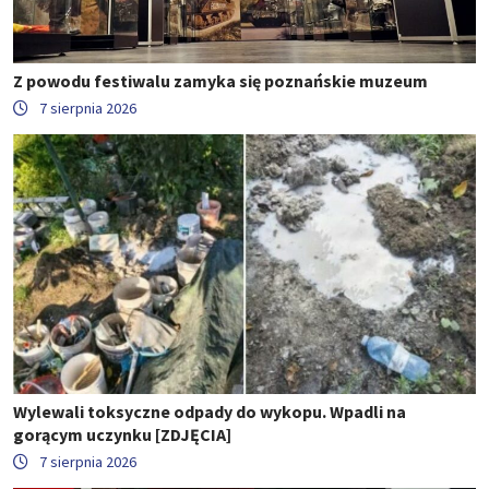
Z powodu festiwalu zamyka się poznańskie muzeum
7 sierpnia 2026
Wylewali toksyczne odpady do wykopu. Wpadli na
gorącym uczynku [ZDJĘCIA]
7 sierpnia 2026