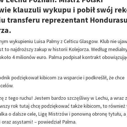
wie klauzuli wykupu i pobił swój re
iu transferu reprezentant Honduras
rza.
m wykupieniu Luisa Palmy z Celticu Glasgow. Klub nie ujaw
est to najdroższy zakup w historii Kolejorza. Według medialn
 około 4 milionów euro. Palma podpisał kontrakt obowiązują
dnik podziękował kibicom za wsparcie i podkreślił, że chce
 celów.
szę z tego ruchu! Jestem bardzo szczęśliwy w Lechu, a wraz 
rwszy rok tutaj chcę podziękować także kibicom, to również
ka o dalsze cele, Ligę Mistrzów i ponowną obronę tytułu, a 
oraz asystami! – powiedział Palma.