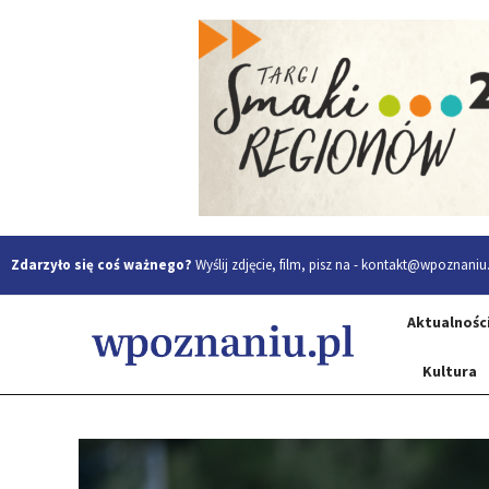
Zdarzyło się coś ważnego?
Wyślij zdjęcie, film, pisz na -
kontakt@wpoznaniu.
Aktualnośc
Kultura