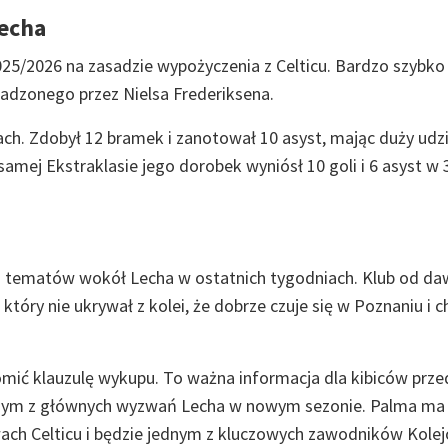
Lecha
25/2026 na zasadzie wypożyczenia z Celticu. Bardzo szybko 
wadzonego przez Nielsa Frederiksena.
h. Zdobył 12 bramek i zanotował 10 asyst, mając duży udz
amej Ekstraklasie jego dorobek wyniósł 10 goli i 6 asyst w 
h tematów wokół Lecha w ostatnich tygodniach. Klub od d
tóry nie ukrywał z kolei, że dobrze czuje się w Poznaniu i c
omić klauzulę wykupu. To ważna informacja dla kibiców prze
jednym z głównych wyzwań Lecha w nowym sezonie. Palma ma 
ach Celticu i będzie jednym z kluczowych zawodników Kolej