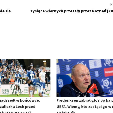
N
ie się
Tysiące wiernych przeszły przez Poznań [ZD
nadszedł w końcówce.
Frederiksen zabrał głos po kar
aliczka Lech przed
UEFA. Wiemy, kto zastąpi go w
 [FOTORELACJA]
z Klaksvík