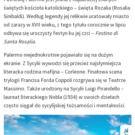
świętych kościoła katolickiego – święta Rozalia (Rosalia
Sinibaldi). Według legendy jej relikwie uratowały miasto
od zarazy w XVII wieku, z tego tytułu corocznie w lipcu
odbywa się uroczysty festyn ku jej czci –
Festino di
Santa Rosalia.
Palermo niejednokrotnie pojawiało się na dużym
ekranie. Z Sycylii wywodzi się przecież najsłynniejsza
literacka rodzina mafijna – Corleone. Finałowa scena
trylogii Francisa Forda Coppoli rozgrywa się w Teatrze
Massimo. Także urodzony na Sycylii Luigi Pirandello –
laureat literackiego Nobla (1934) w swoich dziełach
często sięgał do sycylijskiej tożsamości i mentalności.