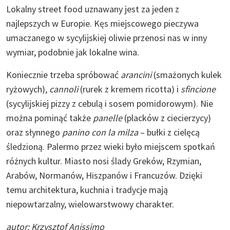
Lokalny street food uznawany jest za jeden z
najlepszych w Europie. Kęs miejscowego pieczywa
umaczanego w sycylijskiej oliwie przenosi nas w inny
wymiar, podobnie jak lokalne wina.
Koniecznie trzeba spróbować
arancini
(smażonych kulek
ryżowych),
cannoli
(rurek z kremem ricotta) i
sfincione
(sycylijskiej pizzy z cebulą i sosem pomidorowym). Nie
można pominąć także
panelle
(placków z ciecierzycy)
oraz słynnego
panino con la milza
– bułki z cielęcą
śledzioną. Palermo przez wieki było miejscem spotkań
różnych kultur. Miasto nosi ślady Greków, Rzymian,
Arabów, Normanów, Hiszpanów i Francuzów. Dzięki
temu architektura, kuchnia i tradycje mają
niepowtarzalny, wielowarstwowy charakter.
autor: Krzysztof Anissimo