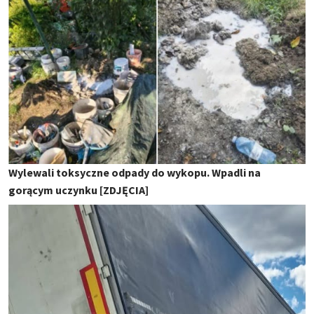
Wylewali toksyczne odpady do wykopu. Wpadli na
gorącym uczynku [ZDJĘCIA]