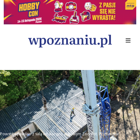
Powstaje pawilon z salą edukacyjną w Nowym Zoo (fot. Poznańskie