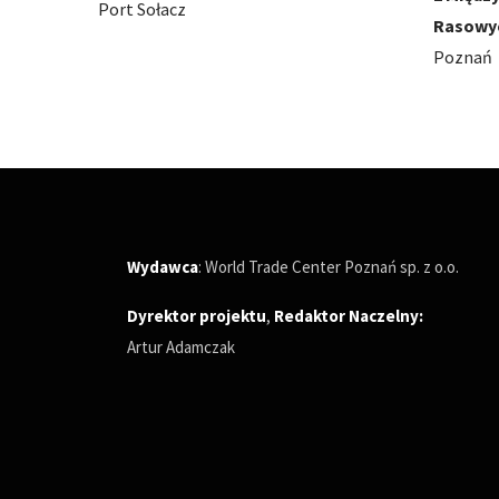
Rasowych
Poznań
Poznań
Wydawca
: World Trade Center Poznań sp. z o.o.
Dyrektor projektu
,
Redaktor Naczelny
:
Artur Adamczak