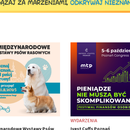
ENIA
TARGI
uffs Poznań
HobbyCon - z pasji się nie wy