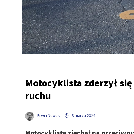
Motocyklista zderzył si
ruchu
Erwin Nowak
3 marca 2024
Motocyklista zjechał na przeciwn