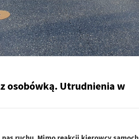
ę z osobówką. Utrudnienia w
y pas ruchu. Mimo reakcji kierowcy samoc