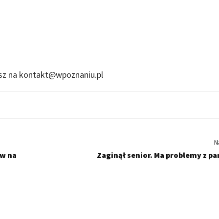
isz na
kontakt@wpoznaniu.pl
N
ów na
Zaginął senior. Ma problemy z pa