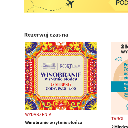
Rezerwuj czas na
TARGI
WYDARZ
2 Międzynarodowe Wystawy Psów
Ivest C