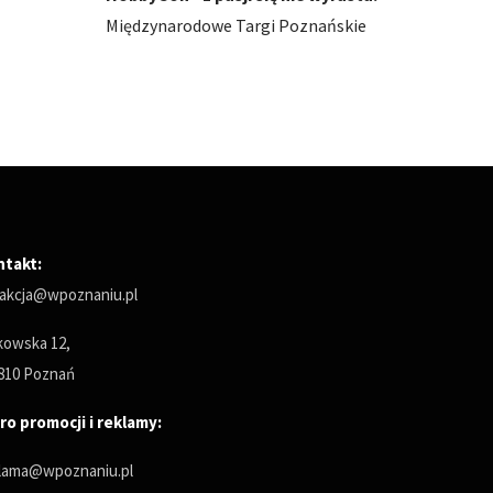
ńskie
Międzynarodowe Targi Poznańskie
Między
ntakt:
akcja@wpoznaniu.pl
owska 12,
810 Poznań
ro promocji i reklamy:
lama@wpoznaniu.pl