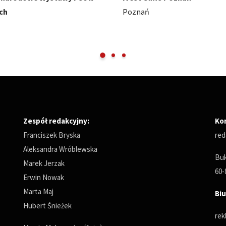
Międzynarodowe Targi Pozna
Zespół redakcyjny:
Ko
Franciszek Bryska
red
Aleksandra Wróblewska
Buk
Marek Jerzak
60-
Erwin Nowak
Marta Maj
Biu
Hubert Śnieżek
rek