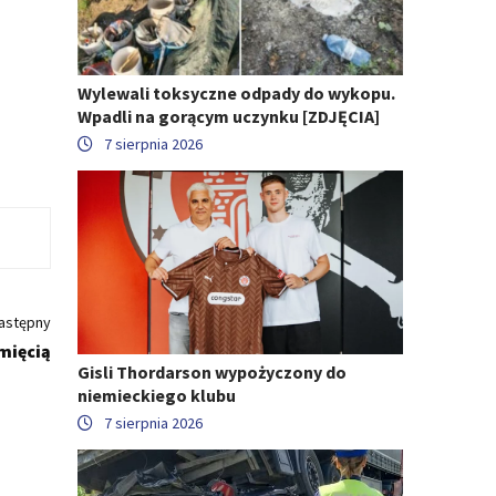
Wylewali toksyczne odpady do wykopu.
Wpadli na gorącym uczynku [ZDJĘCIA]
7 sierpnia 2026
astępny
mięcią
Gisli Thordarson wypożyczony do
niemieckiego klubu
7 sierpnia 2026