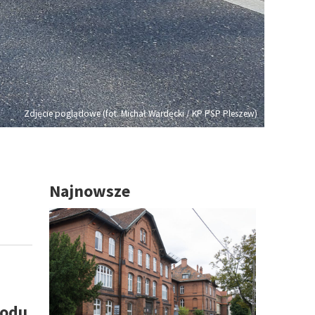
Zdjęcie poglądowe (fot. Michał Wardęcki / KP PSP Pleszew)
Najnowsze
hodu