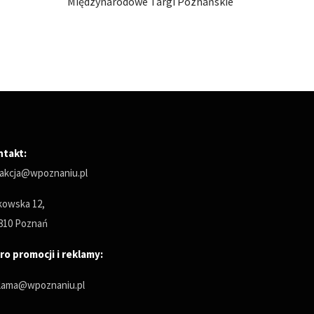
ńskie
Międzynarodowe Targi Poznańskie
Między
ntakt:
akcja@wpoznaniu.pl
owska 12,
810 Poznań
ro promocji i reklamy:
lama@wpoznaniu.pl