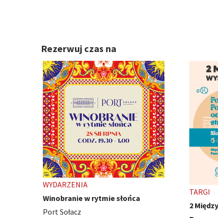
Rezerwuj czas na
TARGI
WYDARZ
2 Międzynarodowe Wystawy Psów
Ivest C