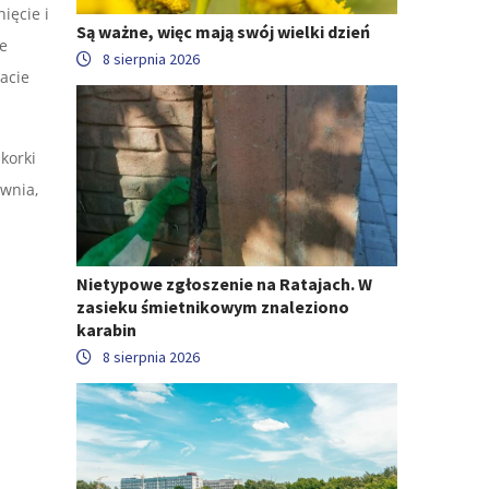
ięcie i
Są ważne, więc mają swój wielki dzień
ie
8 sierpnia 2026
acie
korki
wnia,
Nietypowe zgłoszenie na Ratajach. W
zasieku śmietnikowym znaleziono
karabin
8 sierpnia 2026