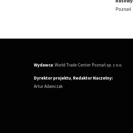
Rasowych
Poznań
Poznań
Wydawca
: World Trade Center Poznań sp. z o.o.
Dyrektor projektu
,
Redaktor Naczelny
:
Artur Adamczak