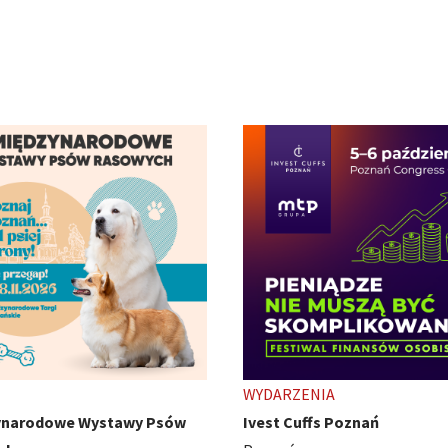
ENIA
TARGI
uffs Poznań
HobbyCon - z pasji się nie wy