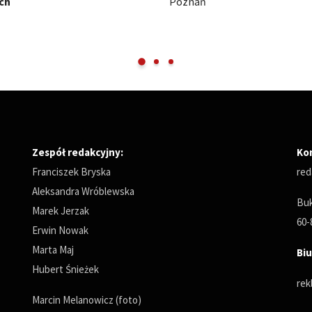
Międzynarodowe Targi Pozna
Zespół redakcyjny:
Ko
Franciszek Bryska
red
Aleksandra Wróblewska
Buk
Marek Jerzak
60-
Erwin Nowak
Marta Maj
Biu
Hubert Śnieżek
rek
Marcin Melanowicz (foto)