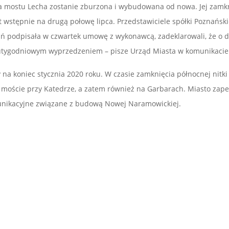
a mostu Lecha zostanie zburzona i wybudowana od nowa. Jej zamkn
 wstępnie na drugą połowę lipca. Przedstawiciele spółki Poznańsk
nań podpisała w czwartek umowę z wykonawcą, zadeklarowali, że o d
utygodniowym wyprzedzeniem – pisze Urząd Miasta w komunikacie
 koniec stycznia 2020 roku. W czasie zamknięcia północnej nitki 
 moście przy Katedrze, a zatem również na Garbarach. Miasto zape
munikacyjne związane z budową Nowej Naramowickiej.