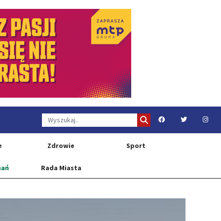
e
Zdrowie
Sport
nań
Rada Miasta