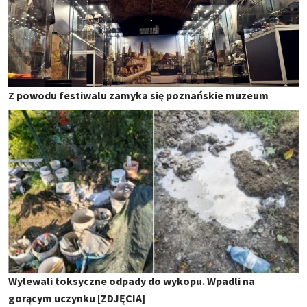
Z powodu festiwalu zamyka się poznańskie muzeum
Wylewali toksyczne odpady do wykopu. Wpadli na
gorącym uczynku [ZDJĘCIA]