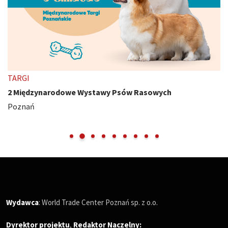
TARGI
2 Międzynarodowe Wystawy Psów Rasowych
Poznań
Wydawca
: World Trade Center Poznań sp. z o.o.
Dyrektor projektu
,
Redaktor Naczelny
: