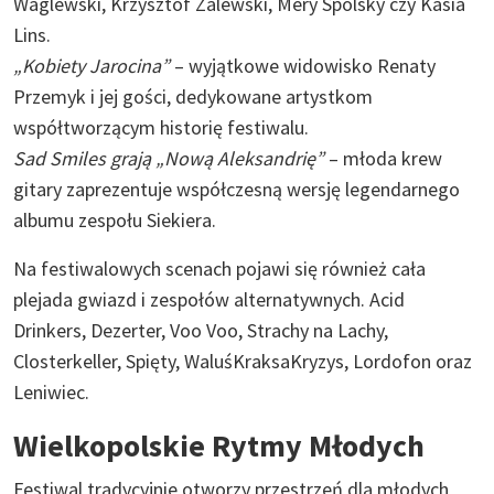
Waglewski, Krzysztof Zalewski, Mery Spolsky czy Kasia
Lins.
„Kobiety Jarocina”
– wyjątkowe widowisko Renaty
Przemyk i jej gości, dedykowane artystkom
współtworzącym historię festiwalu.
Sad Smiles grają „Nową Aleksandrię”
– młoda krew
gitary zaprezentuje współczesną wersję legendarnego
albumu zespołu Siekiera.
Na festiwalowych scenach pojawi się również cała
plejada gwiazd i zespołów alternatywnych. Acid
Drinkers, Dezerter, Voo Voo, Strachy na Lachy,
Closterkeller, Spięty, WaluśKraksaKryzys, Lordofon oraz
Leniwiec.
Wielkopolskie Rytmy Młodych
Festiwal tradycyjnie otworzy przestrzeń dla młodych