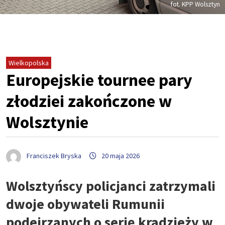
fot. KPP Wolsztyn
Wielkopolska
Europejskie tournee pary
złodziei zakończone w
Wolsztynie
Franciszek Bryska
20 maja 2026
Wolsztyńscy policjanci zatrzymali
dwoje obywateli Rumunii
podejrzanych o serię kradzieży w