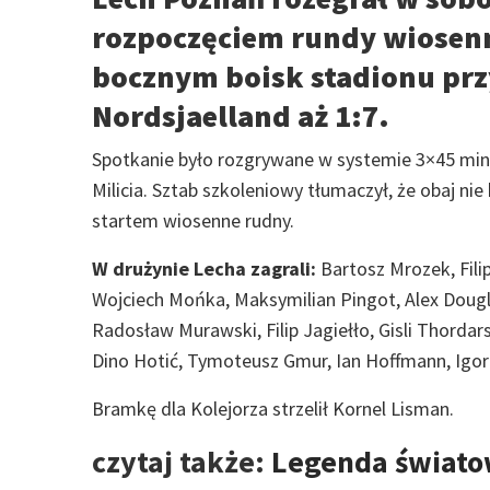
rozpoczęciem rundy wiosenn
bocznym boisk stadionu przy
Nordsjaelland aż 1:7.
Spotkanie było rozgrywane w systemie 3×45 minu
Milicia. Sztab szkoleniowy tłumaczył, że obaj nie
startem wiosenne rudny.
W drużynie Lecha zagrali:
Bartosz Mrozek, Fili
Wojciech Mońka, Maksymilian Pingot, Alex Dougla
Radosław Murawski, Filip Jagiełło, Gisli Thordar
Dino Hotić, Tymoteusz Gmur, Ian Hoffmann, Igor 
Bramkę dla Kolejorza strzelił Kornel Lisman.
czytaj także:
Legenda światow