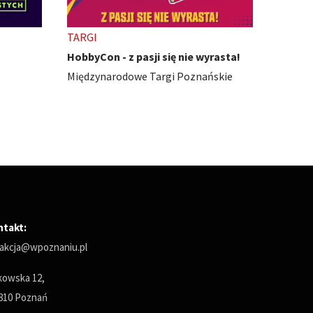
TARGI
TARGI
rasta!
Smaki Regionów 2026
Carava
ńskie
Międzynarodowe Targi Poznańskie
Między
ntakt:
akcja@wpoznaniu.pl
owska 12,
810 Poznań