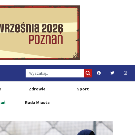
e
Zdrowie
Sport
nań
Rada Miasta