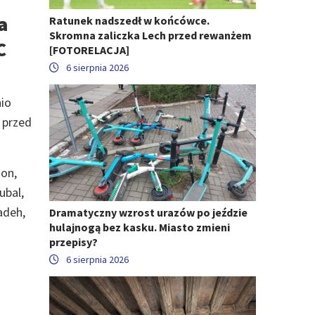
a
Ratunek nadszedł w końcówce.
Skromna zaliczka Lech przed rewanżem
C
[FOTORELACJA]
6 sierpnia 2026
nio
ć przed
mon,
ubal,
adeh,
Dramatyczny wzrost urazów po jeździe
hulajnogą bez kasku. Miasto zmieni
przepisy?
6 sierpnia 2026