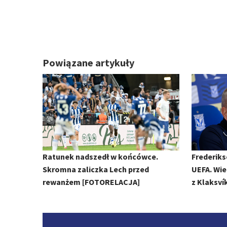
Powiązane artykuły
Ratunek nadszedł w końcówce.
Frederiks
Skromna zaliczka Lech przed
UEFA. Wie
rewanżem [FOTORELACJA]
z Klaksví