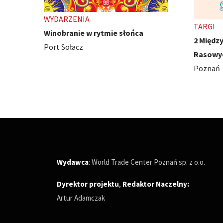
TARGI
WYDARZ
2 Międzynarodowe Wystawy Psów
Ivest C
Rasowych
Poznań
Poznań
Wydawca
: World Trade Center Poznań sp. z o.o.
Dyrektor projektu
,
Redaktor Naczelny
:
Artur Adamczak