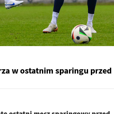
rza w ostatnim sparingu przed
otę ostatni mecz sparingowy przed