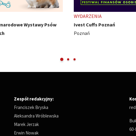
ENIA
TARGI
uffs Poznań
HobbyCon - z pasji się nie wy
Międzynarodowe Targi Pozna
Zespół redakcyjny:
Ko
Franciszek Bryska
red
Aleksandra Wróblewska
Buk
Marek Jerzak
60-
Erwin Nowak