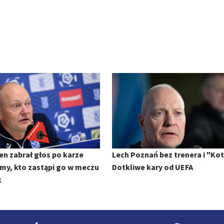
en zabrał głos po karze
Lech Poznań bez trenera i "Kot
my, kto zastąpi go w meczu
Dotkliwe kary od UEFA
k