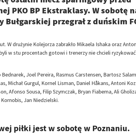
ej PKO BP Ekstraklasy. W sobotę n
 Bułgarskiej przegrał z duńskim F
t. W drużynie Kolejorza zabrakło Mikaela Ishaka oraz Anto
 byli w stu procentach gotowi i trenerzy nie chcieli ryzykowa
p Bednarek, Joel Pereira, Rasmus Carstensen, Bartosz Sala
s, Michał Gurgul, Kornel Lisman, Daniel Håkans, Antoni Koz
son, Afonso Sousa, Filip Szymczak, Bryan Fiabema, Ali Gholiz
Kornobis, Jan Niedzielski.
ej piłki jest w sobotę w Poznaniu.