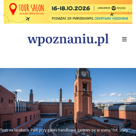
Teatr na leżakach. Park przy galerii handlowej zamieni się w scenę/ fot. Stary