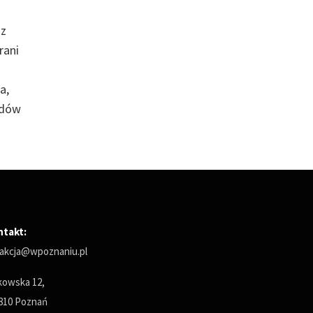
 z
rani
a,
adów
ntakt:
akcja@wpoznaniu.pl
owska 12,
810 Poznań