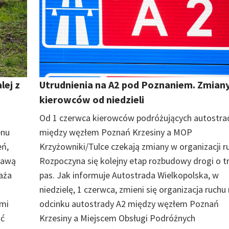
lej z
Utrudnienia na A2 pod Poznaniem. Zmiany
kierowców od niedzieli
Od 1 czerwca kierowców podróżujących autostra
enu
między węzłem Poznań Krzesiny a MOP
eń,
Krzyżowniki/Tulce czekają zmiany w organizacji r
prawą
Rozpoczyna się kolejny etap rozbudowy drogi o tr
waża
pas. Jak informuje Autostrada Wielkopolska, w
niedzielę, 1 czerwca, zmieni się organizacja ruchu
ami
odcinku autostrady A2 między węzłem Poznań
ść
Krzesiny a Miejscem Obsługi Podróżnych