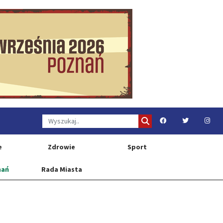
e
Zdrowie
Sport
nań
Rada Miasta