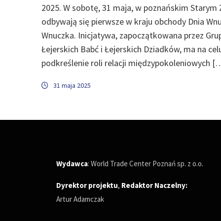
2025. W sobotę, 31 maja, w poznańskim Starym
odbywają się pierwsze w kraju obchody Dnia Wnu
Wnuczka. Inicjatywa, zapoczątkowana przez Gru
Łejerskich Babć i Łejerskich Dziadków, ma na cel
podkreślenie roli relacji międzypokoleniowych [
31 maja 2025
Wydawca
: World Trade Center Poznań sp. z o.o.
Dyrektor projektu
,
Redaktor Naczelny
:
Artur Adamczak