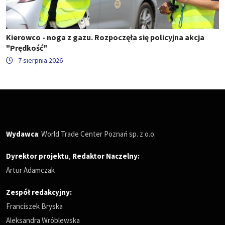
Kierowco - noga z gazu. Rozpoczęła się policyjna akcja
"Prędkość"
7 sierpnia 2026
Wydawca
: World Trade Center Poznań sp. z o.o.
Dyrektor projektu
,
Redaktor Naczelny
:
Artur Adamczak
Zespół redakcyjny:
Franciszek Bryska
Aleksandra Wróblewska