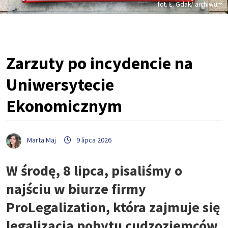
fot. Ł. Gdak/ archiwum
Zarzuty po incydencie na
Uniwersytecie
Ekonomicznym
Marta Maj
9 lipca 2026
W środę, 8 lipca, pisaliśmy o
najściu w biurze firmy
ProLegalization, która zajmuje się
legalizacją pobytu cudzoziemców