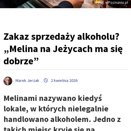
fot. wPoznaniu.pl
Zakaz sprzedaży alkoholu?
„Melina na Jeżycach ma się
dobrze”
Marek Jerzak
2 kwietnia 2026
Melinami nazywano kiedyś
lokale, w których nielegalnie
handlowano alkoholem. Jedno z
takich miejsc kryje się na