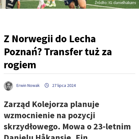
Źródło: IG danielhakans
Z Norwegii do Lecha
Poznań? Transfer tuż za
rogiem
Erwin Nowak
27 lipca 2024
Zarząd Kolejorza planuje
wzmocnienie na pozycji
skrzydłowego. Mowa o 23-letnim
Danielu Håkansie. Fin