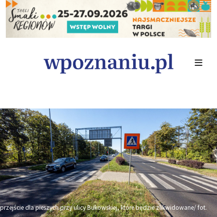
przejście dla pieszych przy ulicy Bukowskiej, które będzie zlikwidowane/ fot.