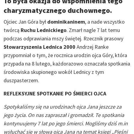
To była okazja do wspomnienia tego
charyzmatycznego duchownego.
Ojciec Jan Góra był
dominikaninem
, a nade wszystko
twórcą
Ruchu Lednickiego
. Zmarł nagle 7 lat temu
podczas odprawiania mszy świętej. Rzecznik prasowy
Stowarzyszenia Lednica 2000
Andrzej Ranke
przypomniał o tym, że rocznica urodzin ojca Góry, która
przypada na 8 lutego, każdorazowo oznaczała spotkania
środowiska skupionego wokół Lednicy z tym
duszpasterzem.
REFLEKSYJNE SPOTKANIE PO ŚMIERCI OJCA
Spotykaliśmy się na urodzinach ojca Jana jeszcze za
jego życia. On nas zapraszał i gromadził. Te spotkania
kontynuujemy 7 lat po jego śmierci. Mogliśmy dziś m.in
wsłuchać się w słowa ojca Jana na temat księgi „Pieśni