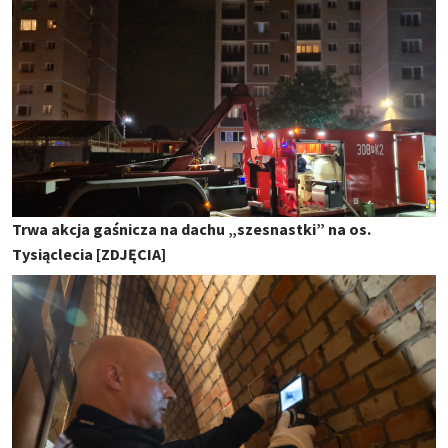
Trwa akcja gaśnicza na dachu „szesnastki” na os.
Tysiąclecia [ZDJĘCIA]