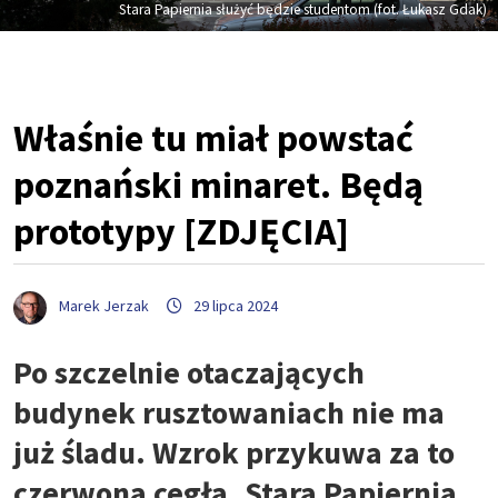
Stara Papiernia służyć będzie studentom (fot. Łukasz Gdak)
Właśnie tu miał powstać
poznański minaret. Będą
prototypy [ZDJĘCIA]
Marek Jerzak
29 lipca 2024
Po szczelnie otaczających
budynek rusztowaniach nie ma
już śladu. Wzrok przykuwa za to
czerwona cegła. Stara Papiernia