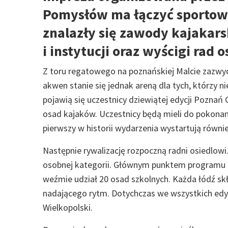
Pomysłów ma łączyć sportową
znalazły się zawody kajakarsk
i instytucji oraz wyścigi rad o
Z toru regatowego na poznańskiej Malcie zazwycz
akwen stanie się jednak areną dla tych, którzy n
pojawią się uczestnicy dziewiątej edycji Pozn
osad kajaków. Uczestnicy będą mieli do pokonani
pierwszy w historii wydarzenia wystartują równie
Następnie rywalizację rozpoczną radni osiedlowi. 
osobnej kategorii. Głównym punktem programu 
weźmie udział 20 osad szkolnych. Każda łódź skła
nadającego rytm. Dotychczas we wszystkich edyc
Wielkopolski.