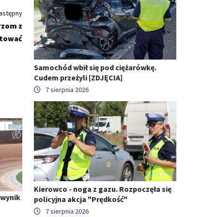
astępny
arzom z
atować
Samochód wbił się pod ciężarówkę.
Cudem przeżyli [ZDJĘCIA]
7 sierpnia 2026
Kierowco - noga z gazu. Rozpoczęła się
 wynik
policyjna akcja "Prędkość"
7 sierpnia 2026