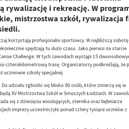
 rywalizację i rekreację. W progra
ie, mistrzostwa szkół, rywalizacja 
siedli.
aj korzystają profesjonalni sportowcy. W najbliższą sobotę
iekoniecznie spędzają tu dużo czasu. Jako pierwsi na starcie
ań Canoe Challenge. W tych zawodach wystąpi 15 dwuosobowy
a czterokilometrową trasę. Organizatorzy podkreślają, że p
ż uczniowie szkoły specjalnej.
Do udziału zgłosiło się blisko 90 osób, które zmierzą się w
będą XV Mistrzostwa Szkół w Smoczych Łodziach. W zawod
da się z dziesięciu wiosłujących, sternika oraz bębniarza
jach imprezy uczestniczyło ponad cztery tysiące uczniów z