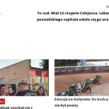
N
a
To cud. Miał 22 stopnie Celsjusza. Lek
poznańskiego szpitala udało się go ur
Emocje na Golęcinie. Do końca
ska
nie był pewny
dniak spotkał się z