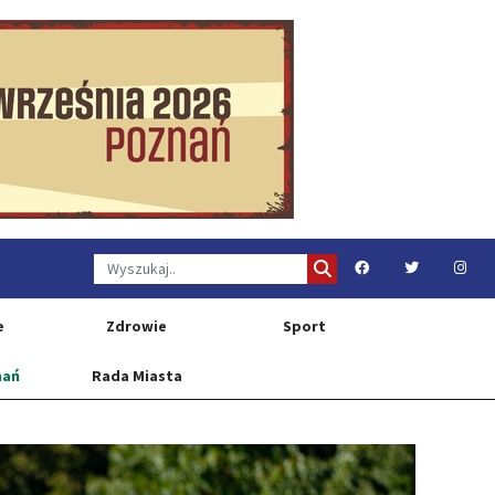
e
Zdrowie
Sport
nań
Rada Miasta