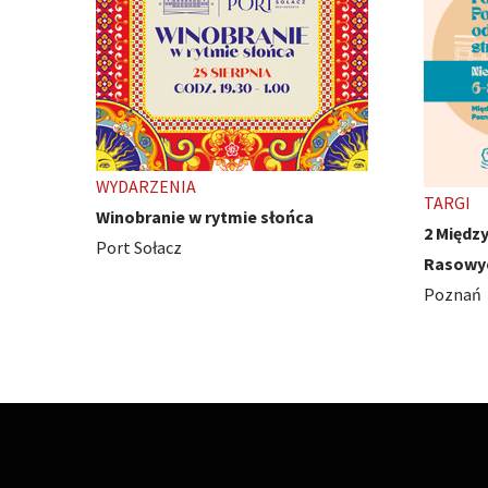
TARGI
WYDARZ
2 Międzynarodowe Wystawy Psów
Ivest C
Rasowych
Poznań
Poznań