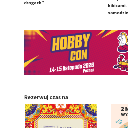
drogach”
kibicami.
samodziel
Rezerwuj czas na