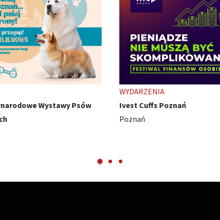
ENIA
TARGI
uffs Poznań
HobbyCon - z pasji się nie wy
Międzynarodowe Targi Pozna