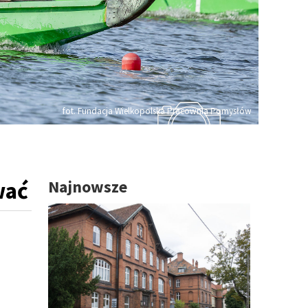
fot. Fundacja Wielkopolska Pracownia Pomysłów
wać
Najnowsze