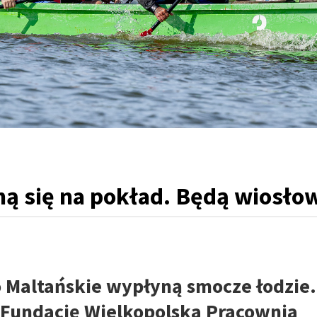
gną się na pokład. Będą wiosło
o Maltańskie wypłyną smocze łodzie.
 Fundację Wielkopolska Pracownia