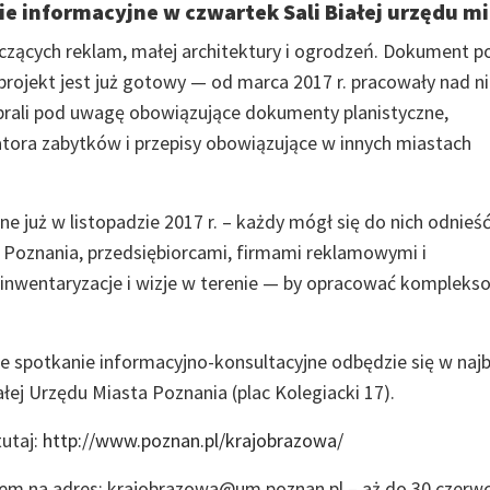
ie informacyjne w czwartek Sali Białej urzędu mi
czących reklam, małej architektury i ogrodzeń. Dokument p
projekt jest już gotowy — od marca 2017 r. pracowały nad n
 brali pod uwagę obowiązujące dokumenty planistyczne,
tora zabytków i przepisy obowiązujące w innych miastach
e już w listopadzie 2017 r. – każdy mógł się do nich odnieś
 Poznania, przedsiębiorcami, firmami reklamowymi i
nwentaryzacje i wizje w terenie — by opracować kompleks
e spotkanie informacyjno-konsultacyjne odbędzie się w najb
ałej Urzędu Miasta Poznania (plac Kolegiacki 17).
utaj:
http://www.poznan.pl/krajobrazowa/
ilem na adres: krajobrazowa@um.poznan.pl – aż do 30 czerw