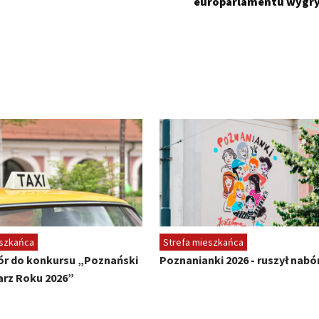
europarlamentu wygr
eszkańca
Strefa mieszkańca
ór do konkursu „Poznański
Poznanianki 2026 - ruszył nabó
rz Roku 2026”