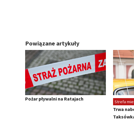
Powiązane artykuły
Pożar pływalni na Ratajach
Strefa mi
Trwa nab
Taksówka