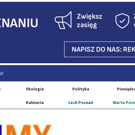
pl
i
Ekologia
Polityka
Pieniądz
Kulinaria
Lech Poznań
Warta Poz