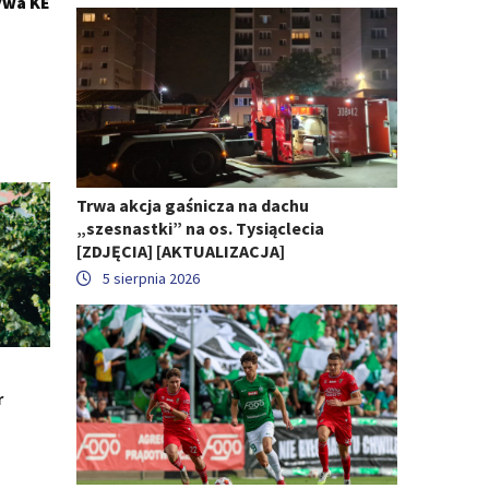
ywa KE
Trwa akcja gaśnicza na dachu
„szesnastki” na os. Tysiąclecia
[ZDJĘCIA] [AKTUALIZACJA]
5 sierpnia 2026
r