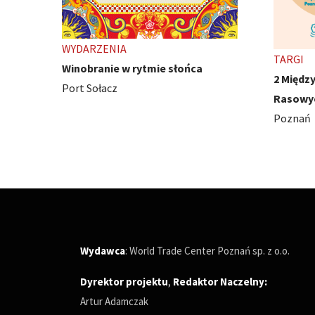
TARGI
WYDARZ
2 Międzynarodowe Wystawy Psów
Ivest C
Rasowych
Poznań
Poznań
Wydawca
: World Trade Center Poznań sp. z o.o.
Dyrektor projektu
,
Redaktor Naczelny
:
Artur Adamczak