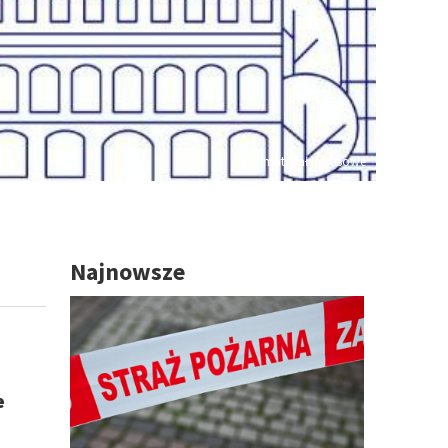
fot. materiały prasowe
Najnowsze
e