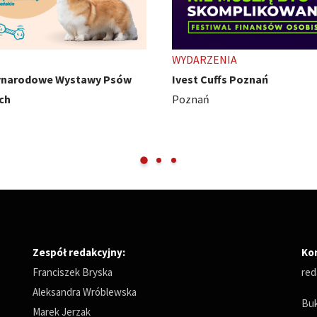
ENIA
TARGI
uffs Poznań
HobbyCon - z pasji się nie wy
Międzynarodowe Targi Pozna
Zespół redakcyjny:
Ko
Franciszek Bryska
red
Aleksandra Wróblewska
Buk
Marek Jerzak