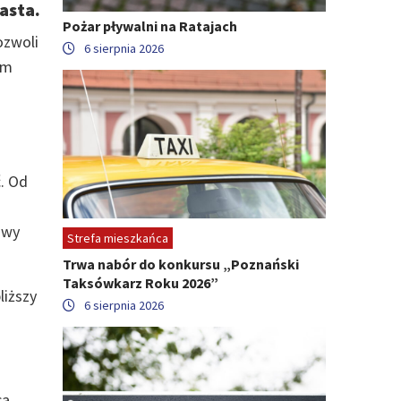
asta.
Pożar pływalni na Ratajach
ozwoli
6 sierpnia 2026
im
ć. Od
owy
Strefa mieszkańca
Trwa nabór do konkursu „Poznański
Taksówkarz Roku 2026”
liższy
6 sierpnia 2026
ca