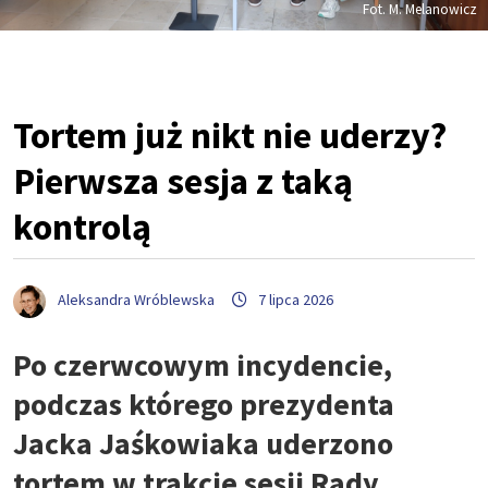
Fot. M. Melanowicz
Tortem już nikt nie uderzy?
Pierwsza sesja z taką
kontrolą
Aleksandra Wróblewska
7 lipca 2026
Po czerwcowym incydencie,
podczas którego prezydenta
Jacka Jaśkowiaka uderzono
tortem w trakcie sesji Rady