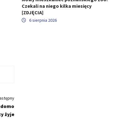
Czekali na niego kilka miesięcy
[ZDJĘCIA]
6 sierpnia 2026
astępny
iadomo
zy żyje