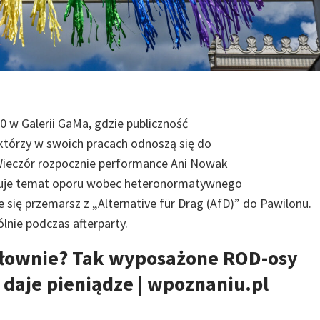
0 w Galerii GaMa, gdzie publiczność
 którzy w swoich pracach odnoszą się do
. Wieczór rozpocznie performance Ani Nowak
jmuje temat oporu wobec heteronormatywnego
się przemarsz z „Alternative für Drag (AfD)” do Pawilonu.
lnie podczas afterparty.
siłownie? Tak wyposażone ROD-osy
daje pieniądze | wpoznaniu.pl