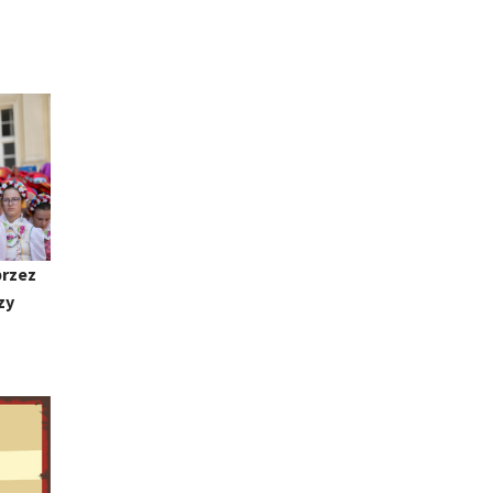
przez
zy