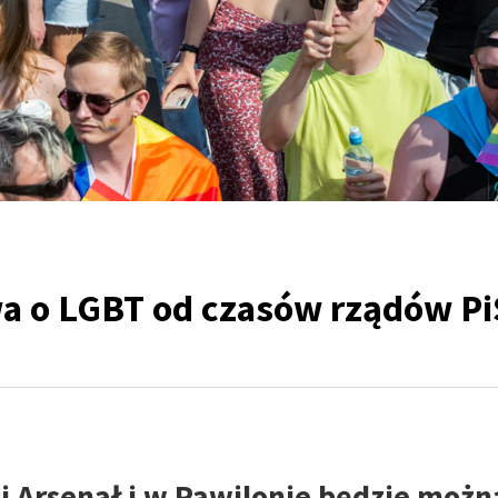
a o LGBT od czasów rządów Pi
ej Arsenał i w Pawilonie będzie możn