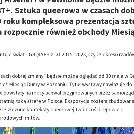
T+. Sztuka queerowa w czasach dob
0 roku kompleksowa prezentacja szt
 rozpocznie również obchody Miesi
entuje świat LGBQIAP+ z lat 2015–2023, czyli z okresu rządó
ach dobrej zmiany” będzie można oglądać od 30 maja w Gal
nież Miesiąc Dumy w Poznaniu. Tytuł wystawy nawiązuje do
óre powstały na mocy uchwał przyjmowanych przez samorzą
tatnią taką strefę w Polsce. Ekspozycja została zbudowan
zez złożone konteksty queerowej twórczości. Opowie o
 narodowych mitów.