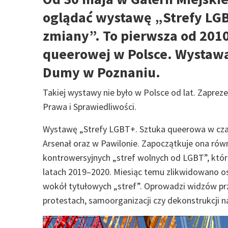
oglądać wystawę „Strefy LGB
zmiany”. To pierwsza od 201
queerowej w Polsce. Wystawa
Dumy w Poznaniu.
Takiej wystawy nie było w Polsce od lat. Zaprez
Prawa i Sprawiedliwości.
Wystawę „Strefy LGBT+. Sztuka queerowa w czas
Arsenał oraz w Pawilonie. Zapoczątkuje ona rów
kontrowersyjnych „stref wolnych od LGBT”, kt
latach 2019–2020. Miesiąc temu zlikwidowano os
wokół tytułowych „stref”. Oprowadzi widzów pr
protestach, samoorganizacji czy dekonstrukcji