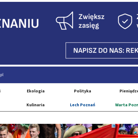
pl
i
Ekologia
Polityka
Pieniądz
Kulinaria
Lech Poznań
Warta Poz