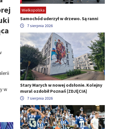
rej
Wielkopolska
uki
Samochód uderzył w drzewo. Są ranni
7 sierpnia 2026
ąca
w
erii
Stary Marych w nowej odsłonie. Kolejny
dy w
mural ozdobił Poznań [ZDJĘCIA]
a
7 sierpnia 2026