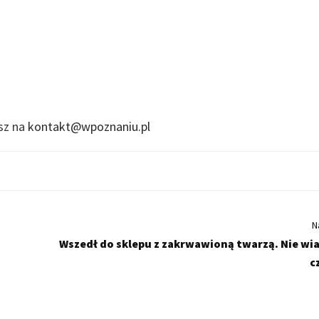
isz na
kontakt@wpoznaniu.pl
N
Wszedł do sklepu z zakrwawioną twarzą. Nie w
c