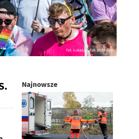
fot. Łukasz Gdak archiwum
S.
Najnowsze
a