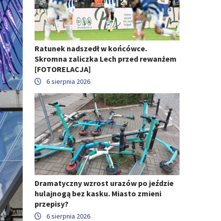
Ratunek nadszedł w końcówce.
Skromna zaliczka Lech przed rewanżem
[FOTORELACJA]
6 sierpnia 2026
Dramatyczny wzrost urazów po jeździe
hulajnogą bez kasku. Miasto zmieni
przepisy?
6 sierpnia 2026