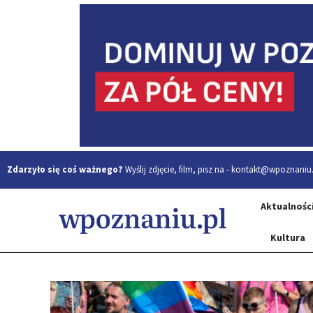
Zdarzyło się coś ważnego?
Wyślij zdjęcie, film, pisz na -
kontakt@wpoznaniu.
Aktualnośc
Kultura