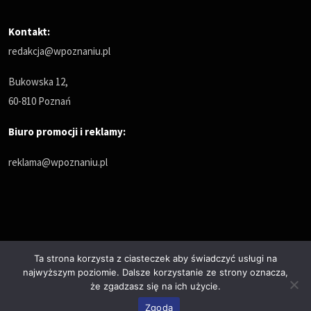
Kontakt:
redakcja@wpoznaniu.pl
Bukowska 12,
60-810 Poznań
Biuro promocji i reklamy:
reklama@wpoznaniu.pl
Ta strona korzysta z ciasteczek aby świadczyć usługi na
najwyższym poziomie. Dalsze korzystanie ze strony oznacza,
Polityka prywatności
że zgadzasz się na ich użycie.
© Copyrights 2025. All Rights Reserved by wPoznaniu.pl
Zgoda