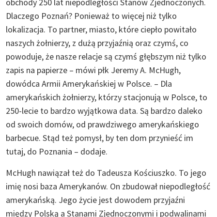
obchody 250 lat niepodległości Stanów Zjednoczonych.
Dlaczego Poznań? Ponieważ to więcej niż tylko
lokalizacja. To partner, miasto, które ciepło powitało
naszych żołnierzy, z dużą przyjaźnią oraz czymś, co
powoduje, że nasze relacje są czymś głębszym niż tylko
zapis na papierze – mówi płk Jeremy A. McHugh,
dowódca Armii Amerykańskiej w Polsce. – Dla
amerykańskich żołnierzy, którzy stacjonują w Polsce, to
250-lecie to bardzo wyjątkowa data. Są bardzo daleko
od swoich domów, od prawdziwego amerykańskiego
barbecue. Stąd też pomysł, by ten dom przynieść im
tutaj, do Poznania – dodaje.
McHugh nawiązał też do Tadeusza Kościuszko. To jego
imię nosi baza Amerykanów. On zbudował niepodległość
amerykańską. Jego życie jest dowodem przyjaźni
między Polską a Stanami Zjednoczonymi i podwalinami