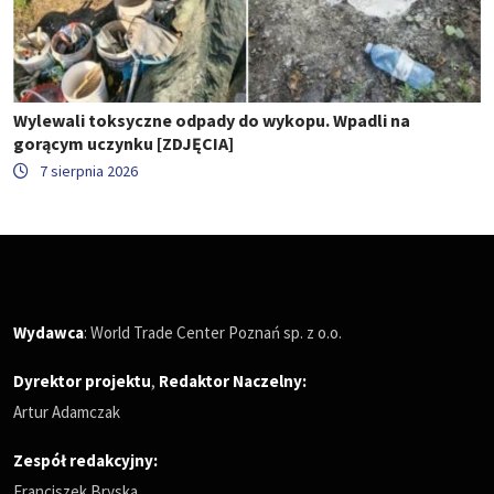
Wylewali toksyczne odpady do wykopu. Wpadli na
gorącym uczynku [ZDJĘCIA]
7 sierpnia 2026
Wydawca
: World Trade Center Poznań sp. z o.o.
Dyrektor projektu
,
Redaktor Naczelny
:
Artur Adamczak
Zespół redakcyjny:
Franciszek Bryska