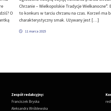
re
Chrzanie – Wielkopolskie Tradycje Wielkanocne”. 
dziś? O
to konkurs w tarciu chrzanu na czas. Korzeń ma 
antką
charakterystyczny smak. Używany jest […]
11 marca 2025
Zespół redakcyjny:
Ko
Franciszek Bryska
red
Aleksandra Wróblewska