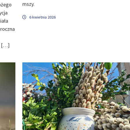
mszy.
ożego
ycja
6 kwietnia 2026
iała
oroczna
 […]