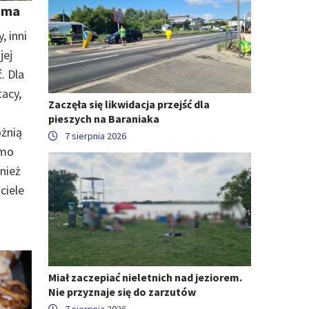
ę ma
, inni
jej
. Dla
tacy,
Zaczęła się likwidacja przejść dla
pieszych na Baraniaka
óżnią
7 sierpnia 2026
amo
nież
ciele
Miał zaczepiać nieletnich nad jeziorem.
Nie przyznaje się do zarzutów
7 sierpnia 2026