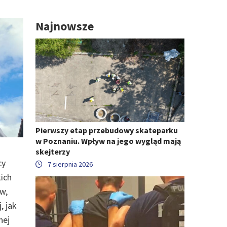
Najnowsze
Pierwszy etap przebudowy skateparku
w Poznaniu. Wpływ na jego wygląd mają
skejterzy
cy
7 sierpnia 2026
kich
w,
, jak
nej