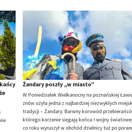
kańcy
Żandary poszły „w miasto”
że
W Poniedziałek Wielkanocny na poznańskiej Ławi
znów ożyła jedna z najbardziej niezwykłych miejs
tradycji – Żandary. Barwny korowód przebierańcó
h
którego korzenie sięgają końca I wojny światowej
wie
co roku wyruszył w obchód dzielnicy tuż po poran