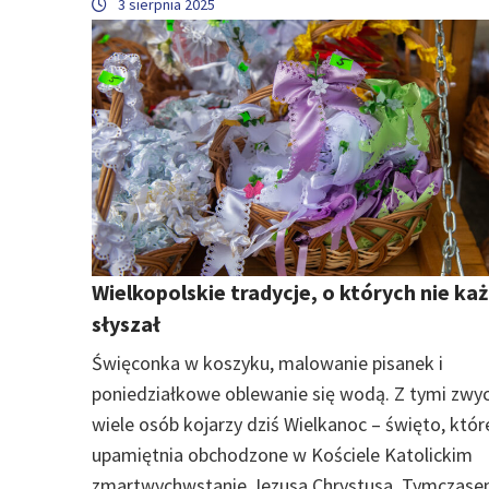
3 sierpnia 2025
Wielkopolskie tradycje, o których nie ka
słyszał
Święconka w koszyku, malowanie pisanek i
poniedziałkowe oblewanie się wodą. Z tymi zwy
wiele osób kojarzy dziś Wielkanoc – święto, któr
upamiętnia obchodzone w Kościele Katolickim
zmartwychwstanie Jezusa Chrystusa. Tymczase