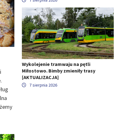
Wykolejenie tramwaju na pętli
Miłostowo. Bimby zmieniły trasy
i
[AKTUALIZACJA]
.
7 sierpnia 2026
dług
alna
ożemy