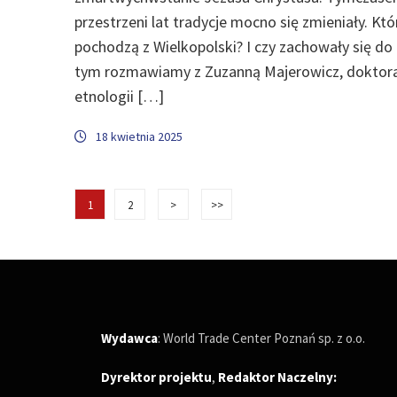
przestrzeni lat tradycje mocno się zmieniały. Któ
pochodzą z Wielkopolski? I czy zachowały się do 
tym rozmawiamy z Zuzanną Majerowicz, doktor
etnologii […]
18 kwietnia 2025
1
2
>
>>
Wydawca
: World Trade Center Poznań sp. z o.o.
Dyrektor projektu
,
Redaktor Naczelny
: