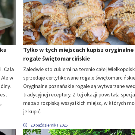
aku
Tylko w tych miejscach kupisz oryginalne
rogale świętomarcińskie
. Cała
Zaledwie sto cukierni na terenie całej Wielkopolsk
 Ale w
sprzedaje certyfikowane rogale świętomarcińskie
ólny.
Oryginalne poznańskie rogale są wytwarzane we
jest
tradycyjnej receptury. Z tej okazji powstała specj
,
mapa z rozpiską wszystkich miejsc, w których m
je kupić.
29 października 2025