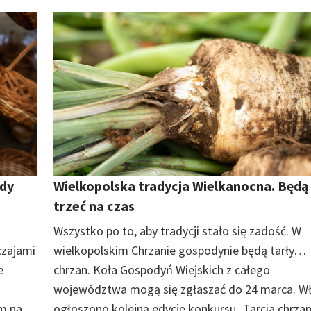
żdy
Wielkopolska tradycja Wielkanocna. Będą
trzeć na czas
Wszystko po to, aby tradycji stało się zadość. W
czajami
wielkopolskim Chrzanie gospodynie będą tarły…
e
chrzan. Koła Gospodyń Wiejskich z całego
województwa mogą się zgłaszać do 24 marca. Wł
m na
ogłoszono kolejną edycję konkursu „Tarcia chrza