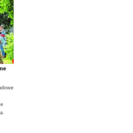
one
ludowe
ie
a.