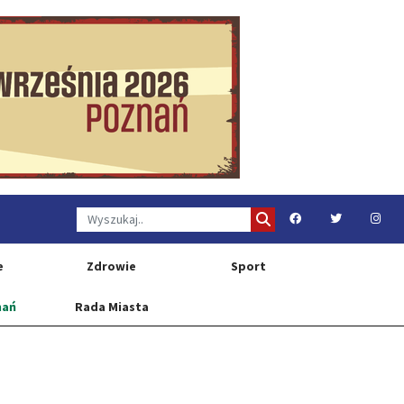
e
Zdrowie
Sport
nań
Rada Miasta