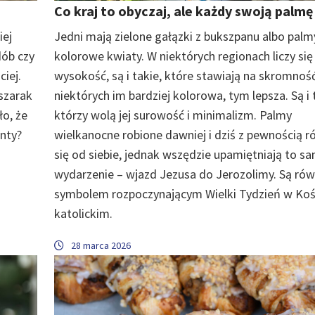
Co kraj to obyczaj, ale każdy swoją palm
iej
Jedni mają zielone gałązki z bukszpanu albo palmy
dób czy
kolorowe kwiaty. W niektórych regionach liczy się 
iej.
wysokość, są i takie, które stawiają na skromność
 szarak
niektórych im bardziej kolorowa, tym lepsza. Są i 
ło, że
którzy wolą jej surowość i minimalizm. Palmy
nty?
wielkanocne robione dawniej i dziś z pewnością r
się od siebie, jednak wszędzie upamiętniają to s
wydarzenie – wjazd Jezusa do Jerozolimy. Są rów
symbolem rozpoczynającym Wielki Tydzień w Koś
katolickim.
28 marca 2026