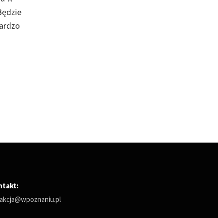
Będzie
bardzo
ntakt:
akcja@wpoznaniu.pl