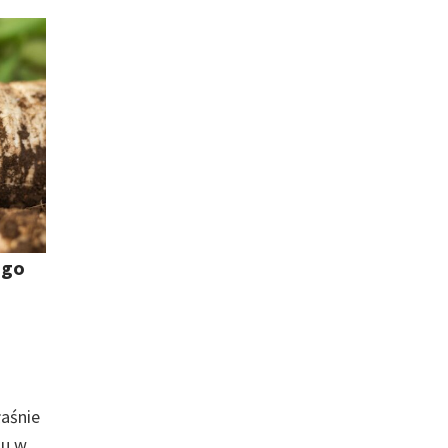
 go
aśnie
nu w