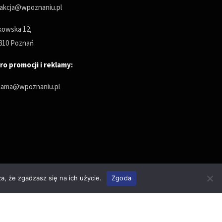
akcja@wpoznaniu.pl
owska 12,
810 Poznań
ro promocji i reklamy:
lama@wpoznaniu.pl
a, że zgadzasz się na ich użycie.
Zgoda