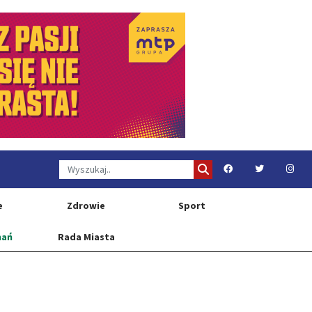
e
Zdrowie
Sport
nań
Rada Miasta