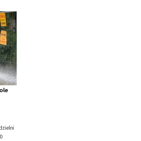
ole
zielni
00