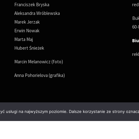
Franciszek Bryska
red
Aleksandra Wróblewska
Buk
Marek Jerzak
60-
Erwin Nowak
Marta Maj
Biu
Hubert Śnieżek
rek
Marcin Melanowicz (foto)
Anna Pohorielova (grafika)
zyć usługi na najwyższym poziomie. Dalsze korzystanie ze strony oznacz
Polityka prywatności
© Copyrights 2025. All Rights Reserved by wPoznaniu.pl