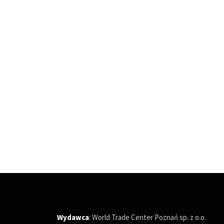
Wydawca
: World Trade Center Poznań sp. z o.o.