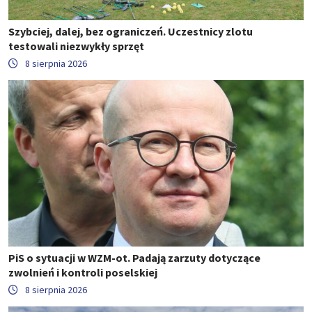
Szybciej, dalej, bez ograniczeń. Uczestnicy zlotu
testowali niezwykły sprzęt
8 sierpnia 2026
PiS o sytuacji w WZM-ot. Padają zarzuty dotyczące
zwolnień i kontroli poselskiej
8 sierpnia 2026