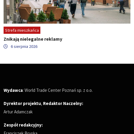
Strefa mieszkańca
Znikają nielegalne reklamy
6 sierpnia 2026
Wydawca
: World Trade Center Poznań sp. z o.o.
Dyrektor projektu
,
Redaktor Naczelny
:
Artur Adamczak
Zespół redakcyjny:
Franciszek Bryska