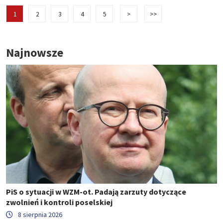
1
2
3
4
5
>
>>
Najnowsze
PiS o sytuacji w WZM-ot. Padają zarzuty dotyczące
zwolnień i kontroli poselskiej
8 sierpnia 2026