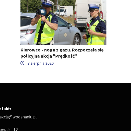
Kierowco - noga z gazu. Rozpoczęła się
policyjna akcja "Prędkość"
7 sierpnia 2026
ntakt:
akcja@wpoznaniu.pl
owska 12,