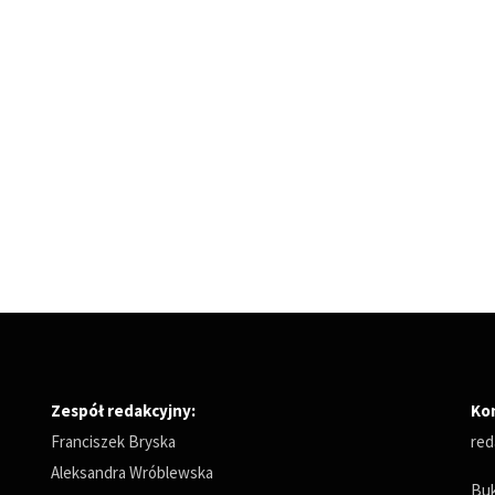
Zespół redakcyjny:
Ko
Franciszek Bryska
red
Aleksandra Wróblewska
Buk