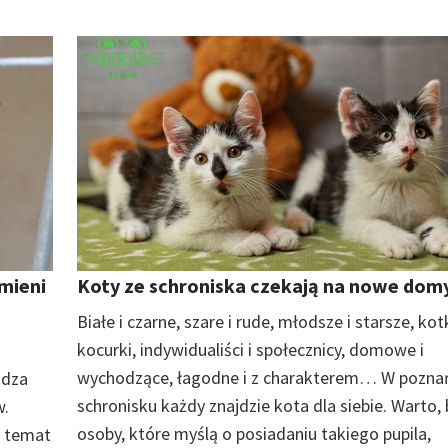
zmieni
Koty ze schroniska czekają na nowe dom
Białe i czarne, szare i rude, młodsze i starsze, kotk
kocurki, indywidualiści i społecznicy, domowe i
wychodzące, łagodne i z charakterem… W pozna
adza
schronisku każdy znajdzie kota dla siebie. Warto, 
w.
osoby, które myślą o posiadaniu takiego pupila,
n temat