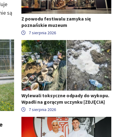
duje
ie są
Z powodu festiwalu zamyka się
poznańskie muzeum
7 sierpnia 2026
Wylewali toksyczne odpady do wykopu.
Wpadli na gorącym uczynku [ZDJĘCIA]
7 sierpnia 2026
ce