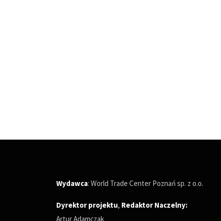
Wydawca
: World Trade Center Poznań sp. z o.o.
Dyrektor projektu
,
Redaktor Naczelny
:
Artur Adamczak