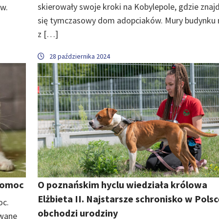
skierowały swoje kroki na Kobylepole, gdzie znaj
ów.
się tymczasowy dom adopciaków. Mury budynku n
z […]
28 października 2024
 pomoc
O poznańskim hyclu wiedziała królowa
Elżbieta II. Najstarsze schronisko w Pols
oc.
obchodzi urodziny
iwane