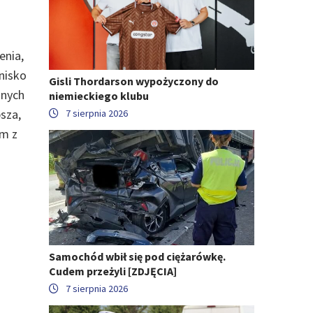
enia,
nisko
Gisli Thordarson wypożyczony do
onych
niemieckiego klubu
sza,
7 sierpnia 2026
em z
Samochód wbił się pod ciężarówkę.
Cudem przeżyli [ZDJĘCIA]
7 sierpnia 2026