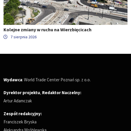
Kolejne zmiany w ruchu na Wierzbięcicach
7 sierpnia 2026
Wydawca
: World Trade Center Poznań sp. z o.o.
Dyrektor projektu
,
Redaktor Naczelny
:
Artur Adamczak
Zespół redakcyjny:
Franciszek Bryska
Aleksandra Wróblewska