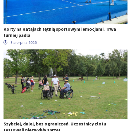
Korty na Ratajach tętnią sportowymi emocjami. Trwa
turniej padla
8 sierpnia 2026
Szybciej, dalej, bez ograniczeń. Uczestnicy zlotu
testowali niezwykły sprzęt