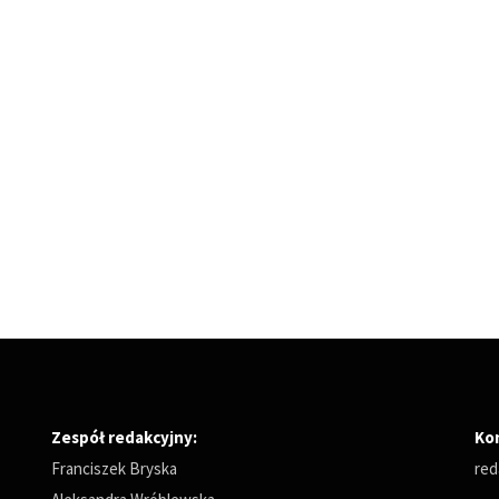
Zespół redakcyjny:
Ko
Franciszek Bryska
red