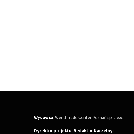
Wydawca
: World Trade Center Poznań sp. z o.o.
Dyrektor projektu
,
Redaktor Naczelny
: