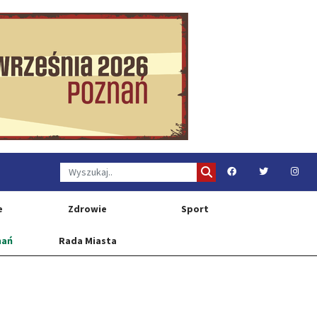
e
Zdrowie
Sport
nań
Rada Miasta