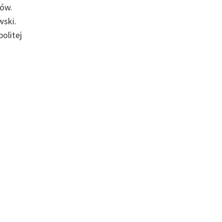
ków.
wski.
olitej