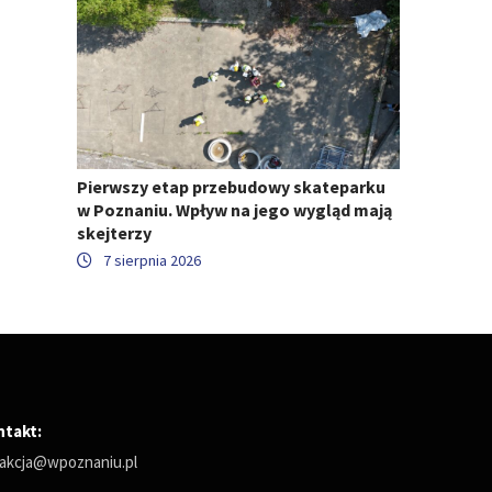
Pierwszy etap przebudowy skateparku
w Poznaniu. Wpływ na jego wygląd mają
skejterzy
7 sierpnia 2026
ntakt:
akcja@wpoznaniu.pl