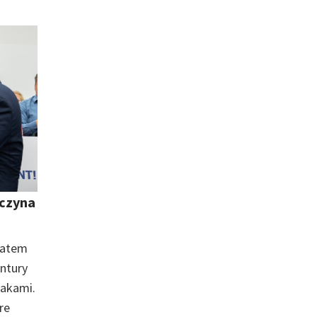
oczyna
datem
entury
iakami.
re