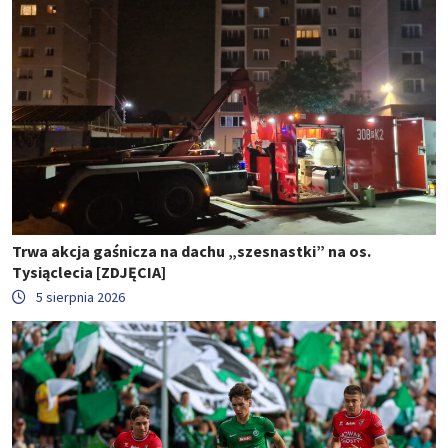
Trwa akcja gaśnicza na dachu „szesnastki” na os.
Tysiąclecia [ZDJĘCIA]
5 sierpnia 2026