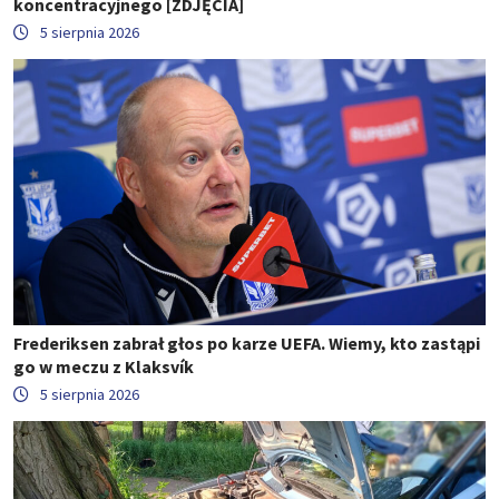
koncentracyjnego [ZDJĘCIA]
5 sierpnia 2026
Frederiksen zabrał głos po karze UEFA. Wiemy, kto zastąpi
go w meczu z Klaksvík
5 sierpnia 2026