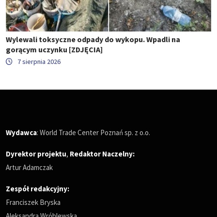
Wylewali toksyczne odpady do wykopu. Wpadli na
gorącym uczynku [ZDJĘCIA]
7 sierpnia 2026
Wydawca
: World Trade Center Poznań sp. z o.o.
Dyrektor projektu
,
Redaktor Naczelny
:
Artur Adamczak
Zespół redakcyjny:
Franciszek Bryska
Aleksandra Wróblewska